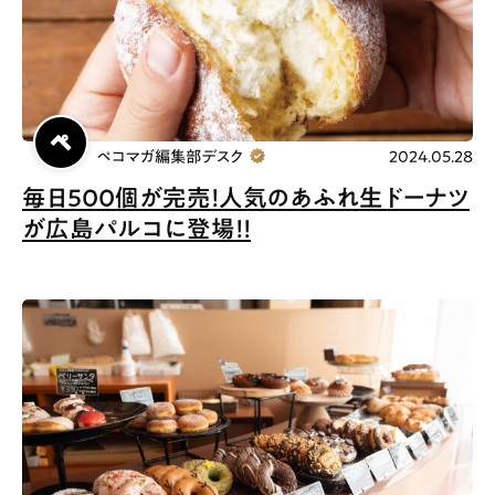
Special
Life
Gourmet
News
Outing
ペコマガ編集部デスク
2024.05.28
毎日500個が完売！人気のあふれ生ドーナツ
ペコマガとは
運営会社
が広島パルコに登場！！
スポット情報
広告掲載について
プライバシーポリシー
インフォマティブデータポリシー
お問合せ
利用規約