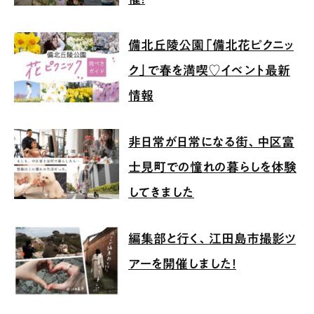
備北丘陵公園「備北花ピクニッ
ク」で春を満喫♡イベント最新
情報
非日常が日常になる街、中区富
士見町での憧れの暮らしを体験
してきました
編集部と行く、江田島市撮影ツ
アーを開催しました！