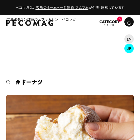
ペコマガは、
広島のホームページ制作 フムフム
が企画・運営しています
広島のタウン情報ウェブマガジン ペコマガ
CATEGORY
EN
JP
# ドーナツ
# カフェ
# ランチ
# スイーツ
# ファミリーにおすすめ
# 女子旅におすすめ
# 中区
# テイクアウト
# パン
# コーヒー
# 宮島