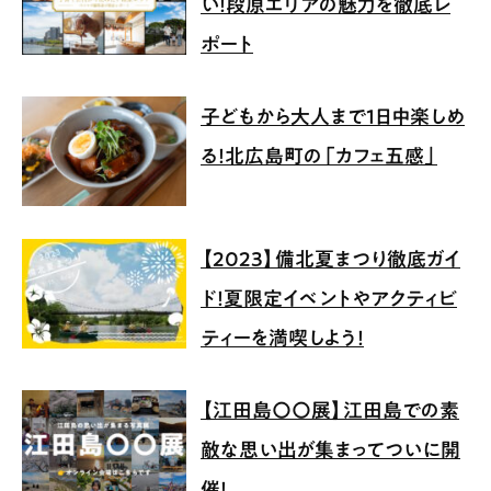
い！段原エリアの魅力を徹底レ
ポート
子どもから大人まで1日中楽しめ
る！北広島町の「カフェ五感」
【2023】備北夏まつり徹底ガイ
ド！夏限定イベントやアクティビ
ティーを満喫しよう！
【江田島〇〇展】江田島での素
敵な思い出が集まってついに開
催！