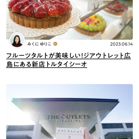
# 宮島
Special
Life
Gourmet
News
みくに ゆりこ
2023.06.14
フルーツタルトが美味しい！ジアウトレット広
Outing
島にある新店トルタイシーオ
ペコマガとは
運営会社
スポット情報
広告掲載について
プライバシーポリシー
インフォマティブデータポリシー
お問合せ
利用規約