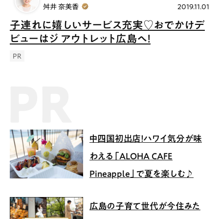
舛井 奈美香
2019.11.01
子連れに嬉しいサービス充実♡おでかけデ
ビューはジ アウトレット広島へ！
PR
PR記事
中四国初出店！ハワイ気分が味
わえる「ALOHA CAFE
Pineapple」で夏を楽しむ♪
広島の子育て世代が今住みた