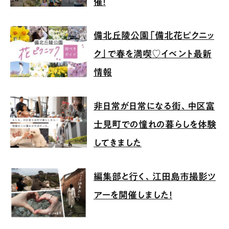
催！
備北丘陵公園「備北花ピクニッ
ク」で春を満喫♡イベント最新
情報
非日常が日常になる街、中区富
士見町での憧れの暮らしを体験
してきました
編集部と行く、江田島市撮影ツ
アーを開催しました！