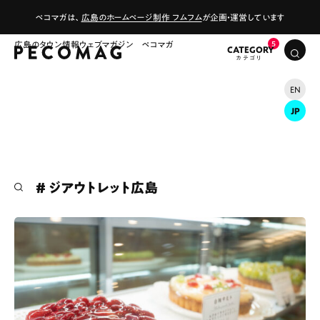
ペコマガは、
広島のホームページ制作 フムフム
が企画・運営しています
広島のタウン情報ウェブマガジン ペコマガ
CATEGORY
EN
JP
# ジアウトレット広島
# カフェ
# ランチ
# スイーツ
# ファミリーにおすすめ
# 女子旅におすすめ
# 中区
# テイクアウト
# パン
# コーヒー