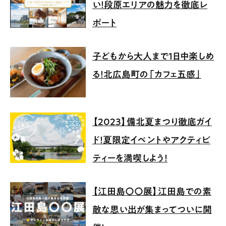
い！段原エリアの魅力を徹底レ
ポート
子どもから大人まで1日中楽しめ
る！北広島町の「カフェ五感」
【2023】備北夏まつり徹底ガイ
ド！夏限定イベントやアクティビ
ティーを満喫しよう！
【江田島〇〇展】江田島での素
敵な思い出が集まってついに開