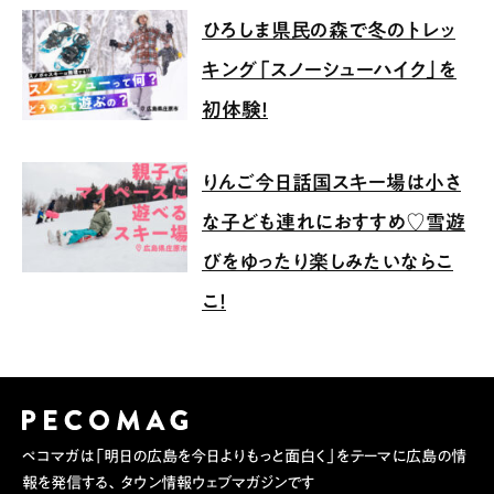
ひろしま県民の森で冬のトレッ
キング「スノーシューハイク」を
初体験！
りんご今日話国スキー場は小さ
な子ども連れにおすすめ♡雪遊
びをゆったり楽しみたいならこ
こ！
ペコマガは「明日の広島を今日よりもっと面白く」をテーマに広島の情
報を発信する、タウン情報ウェブマガジンです