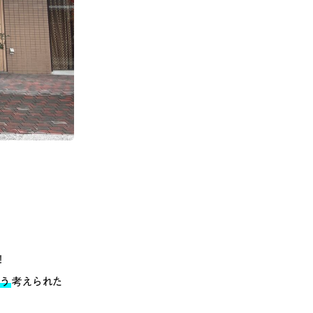
！
う
考えられた