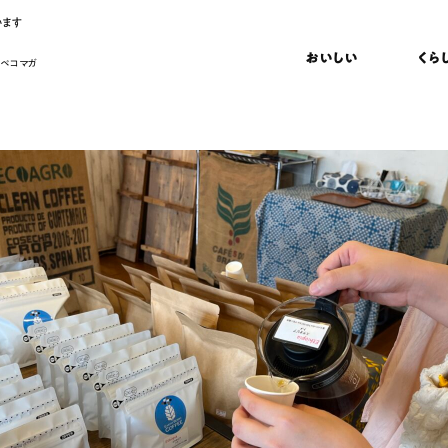
います
おいしい
くら
 ペコマガ