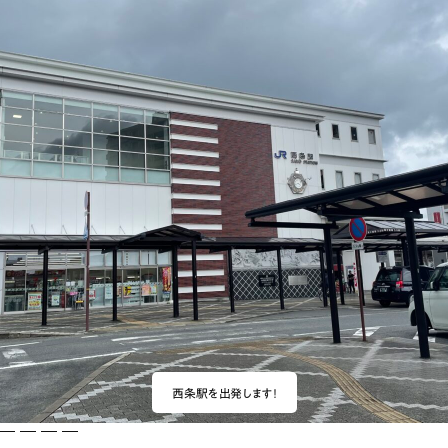
ランチ
# スイーツ
# ファミリーにおすすめ
# 女子旅におすすめ
# 中区
# パン
# コーヒー
# 宮島
西条駅を出発します！
6
7
8
9