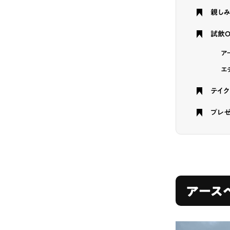
親し
試飲O
ア
エ
テイク
プレゼ
アース