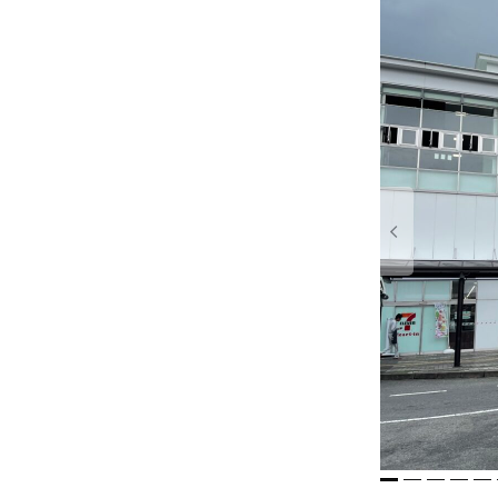
# カフェ
# 
# テイクアウト
1
2
3
4
5