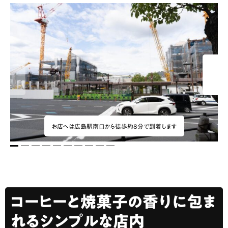
お店へは広島駅南口から徒歩約8分で到着します
1
2
3
4
5
6
7
8
9
10
コーヒーと焼菓子の香りに包ま
れるシンプルな店内