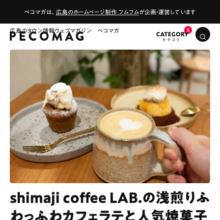
ペコマガは、
広島のホームページ制作 フムフム
が企画・運営しています
広島のタウン情報ウェブマガジン ペコマガ
CATEGORY
shimaji coffee LAB.の浅煎りふ
わっふわカフェラテと人気焼菓子