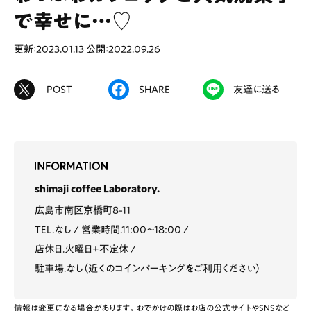
で幸せに…♡
更新：2023.01.13
公開：2022.09.26
# カフェ
# ランチ
# スイーツ
# ファミリーにおすすめ
# 女子旅におすすめ
POST
SHARE
友達に送る
# 中区
# テイクアウト
# パン
# コーヒー
# 宮島
Special
Life
shimaji coffee Laboratory.
Gourmet
News
広島市南区京橋町8-11
TEL.なし
営業時間.11:00〜18:00
Outing
店休日.火曜日+不定休
駐車場.なし（近くのコインパーキングをご利用ください）
ペコマガとは
運営会社
情報は変更になる場合があります。おでかけの際はお店の公式サイトやSNSなど