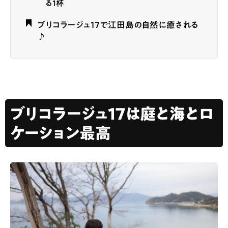
る1杯
ブリコラージュ17で江田島の自然に癒される
♪
ブリコラージュ17は庭と海とロ
ケーション最高