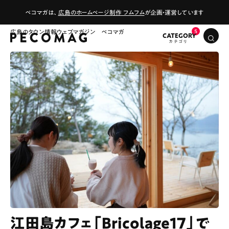
ペコマガは、
広島のホームページ制作 フムフム
が企画・運営しています
広島のタウン情報ウェブマガジン ペコマガ
CATEGORY
江田島カフェ「Bricolage17」で