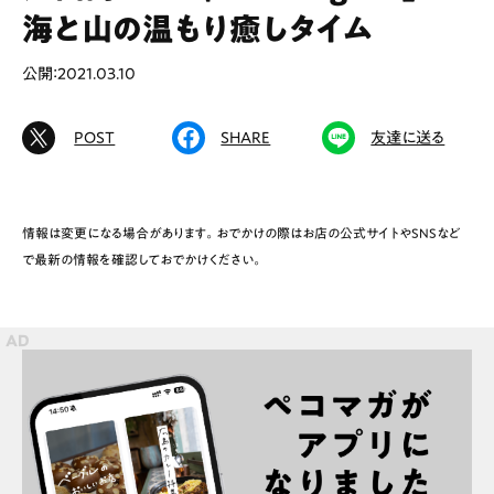
海と山の温もり癒しタイム
公開：2021.03.10
# カフェ
# ランチ
# スイーツ
# ファミリーにおすすめ
# 女子旅におすすめ
POST
SHARE
友達に送る
# 中区
# テイクアウト
# パン
# コーヒー
# 宮島
情報は変更になる場合があります。おでかけの際はお店の公式サイトやSNSなど
で最新の情報を確認しておでかけください。
Special
Life
Gourmet
News
Outing
ペコマガとは
運営会社