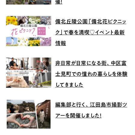
催！
備北丘陵公園「備北花ピクニッ
ク」で春を満喫♡イベント最新
情報
非日常が日常になる街、中区富
士見町での憧れの暮らしを体験
してきました
編集部と行く、江田島市撮影ツ
アーを開催しました！