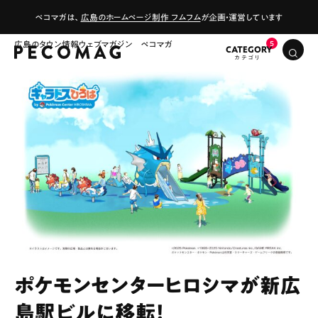
ペコマガは、
広島のホームページ制作 フムフム
が企画・運営しています
広島のタウン情報ウェブマガジン ペコマガ
CATEGORY
# カフェ
# ランチ
# スイーツ
# ファミリーにおすすめ
# 女子旅におすすめ
# 中区
# テイクアウト
# パン
# コーヒー
ポケモンセンターヒロシマが新広
# 宮島
島駅ビルに移転！