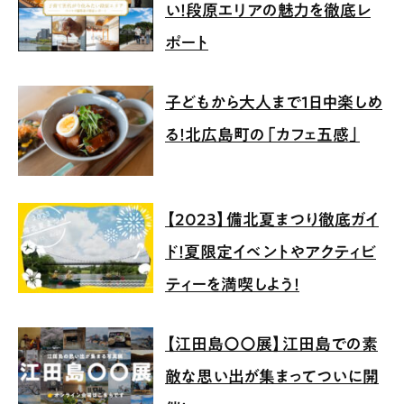
い！段原エリアの魅力を徹底レ
ポート
子どもから大人まで1日中楽しめ
る！北広島町の「カフェ五感」
【2023】備北夏まつり徹底ガイ
ド！夏限定イベントやアクティビ
ティーを満喫しよう！
【江田島〇〇展】江田島での素
敵な思い出が集まってついに開