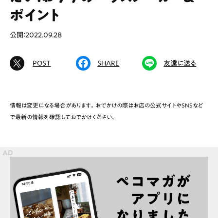
# カフェ
# ランチ
# スイーツ
ポイント
# ファミリーにおすすめ
# 女子旅におすすめ
# 中区
# テイクアウト
# パン
# コーヒー
公開：2022.09.28
# 宮島
POST
SHARE
友達に送る
Special
Life
情報は変更になる場合があります。おでかけの際はお店の公式サイトやSNSなど
Gourmet
News
で最新の情報を確認しておでかけください。
Outing
ペコマガとは
運営会社
スポット情報
広告掲載について