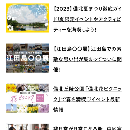
【2023】備北夏まつり徹底ガイ
ド！夏限定イベントやアクティビ
ティーを満喫しよう！
【江田島〇〇展】江田島での素
敵な思い出が集まってついに開
催！
備北丘陵公園「備北花ピクニッ
ク」で春を満喫♡イベント最新
情報
非日常が日常になる街、中区富