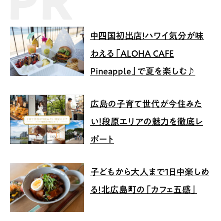
中四国初出店！ハワイ気分が味
わえる「ALOHA CAFE
Pineapple」で夏を楽しむ♪
広島の子育て世代が今住みた
い！段原エリアの魅力を徹底レ
ポート
子どもから大人まで1日中楽しめ
る！北広島町の「カフェ五感」