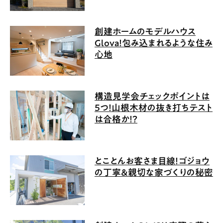
創建ホームのモデルハウス
Glova！包み込まれるような住み
心地
構造見学会チェックポイントは
5つ！山根木材の抜き打ちテスト
は合格か！？
とことんお客さま目線！ゴジョウ
の丁寧＆親切な家づくりの秘密