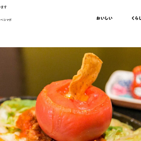
います
おいしい
くら
 ペコマガ