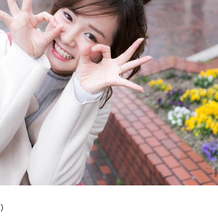
ランチ
# スイーツ
# ファミリーにおすすめ
# 女子旅におすすめ
# 中区
# パン
# コーヒー
# 宮島
）