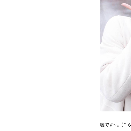
# カフェ
# 
# テイクアウト
嘘です〜。（こら