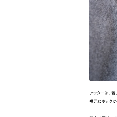
# カフェ
# 
# テイクアウト
アウターは、着
襟元にホックが