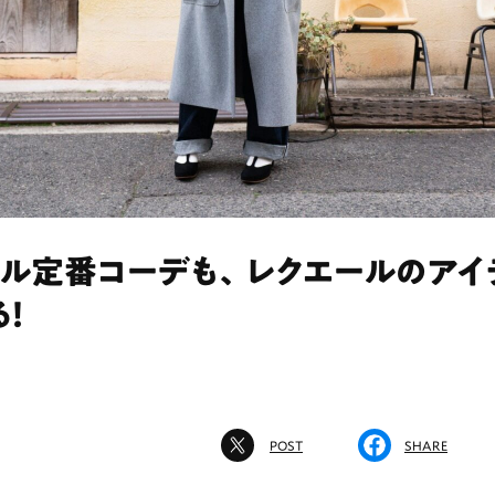
アル定番コーデも、レクエールのアイ
！
POST
SHARE