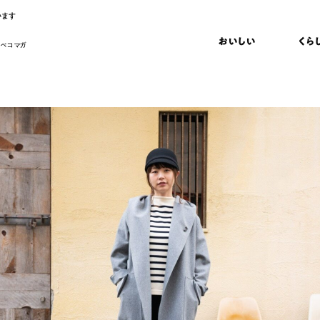
います
おいしい
くら
 ペコマガ