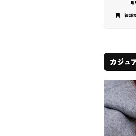
理
細部
カジュ