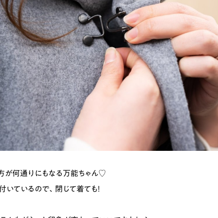
ランチ
# スイーツ
# ファミリーにおすすめ
# 女子旅におすすめ
# 中区
# パン
# コーヒー
# 宮島
方が何通りにもなる万能ちゃん♡
付いているので、閉じて着ても！