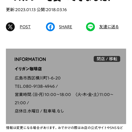
更新：2023.01.13
公開：2018.03.16
# カフェ
# ランチ
# スイーツ
POST
SHARE
友達に送る
# ファミリーにおすすめ
# 女子旅におすすめ
# 中区
# テイクアウト
# パン
# コーヒー
# 宮島
閉店 / 移転
イリガン珈琲店
Special
Life
広島市西区横川町1-6-20
Gourmet
News
TEL.080-9138-4946
営業時間.〈日・月〉10:00〜18:00 〈火・木・金・土〉11:00〜
Outing
21:00
店休日.水曜日
駐車場.なし
ペコマガとは
運営会社
情報は変更になる場合があります。おでかけの際はお店の公式サイトやSNSなど