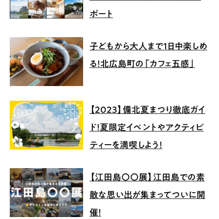
ポート
子どもから大人まで1日中楽しめ
る！北広島町の「カフェ五感」
【2023】備北夏まつり徹底ガイ
ド！夏限定イベントやアクティビ
ティーを満喫しよう！
【江田島〇〇展】江田島での素
敵な思い出が集まってついに開
催！