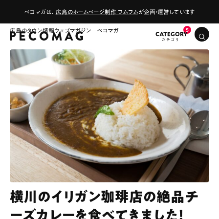
ペコマガは、
広島のホームページ制作 フムフム
が企画・運営しています
広島のタウン情報ウェブマガジン ペコマガ
CATEGORY
横川のイリガン珈琲店の絶品チ
ーズカレーを食べてきました！