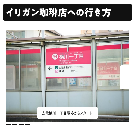
イリガン珈琲店への行き方
広電横川一丁目電停からスタート！
1
2
3
4