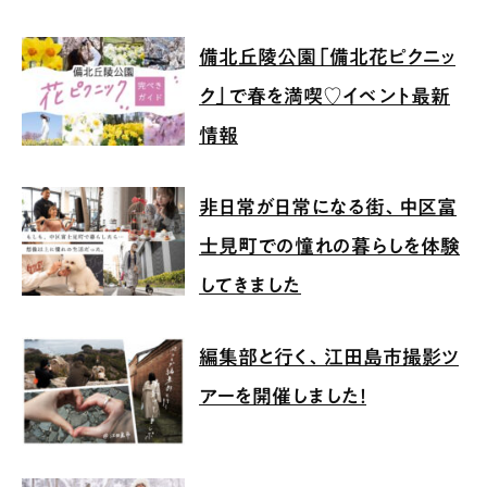
備北丘陵公園「備北花ピクニッ
ク」で春を満喫♡イベント最新
情報
非日常が日常になる街、中区富
士見町での憧れの暮らしを体験
してきました
編集部と行く、江田島市撮影ツ
アーを開催しました！