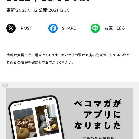
更新：2023.01.12
公開：2021.12.30
POST
SHARE
友達に送る
# カフェ
# ランチ
# スイーツ
# ファミリーにおすすめ
# 女子旅におすすめ
# 中区
# テイクアウト
# パン
# コーヒー
# 宮島
情報は変更になる場合があります。おでかけの際はお店の公式サイトやSNSなど
で最新の情報を確認しておでかけください。
Special
Life
Gourmet
News
Outing
ペコマガとは
運営会社