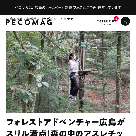
ペコマガは、
広島のホームページ制作 フムフム
が企画・運営しています
広島のタウン情報ウェブマガジン ペコマガ
CATEGORY
フォレストアドベンチャー広島が
スリル満点！森の中のアスレチッ