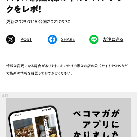
クをレポ！
更新：2023.01.16
公開：2021.09.30
# カフェ
# ランチ
# スイーツ
# ファミリーにおすすめ
# 女子旅におすすめ
POST
SHARE
友達に送る
# 中区
# テイクアウト
# パン
# コーヒー
# 宮島
情報は変更になる場合があります。おでかけの際はお店の公式サイトやSNSなど
で最新の情報を確認しておでかけください。
Special
Life
Gourmet
News
Outing
ペコマガとは
運営会社