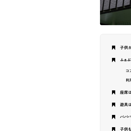
子供
ふぁぶ
コ
利
座席
遊具は
パパ・
子供も