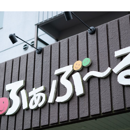
ランチ
# スイーツ
# ファミリーにおすすめ
# 女子旅におすすめ
# 中区
# パン
# コーヒー
# 宮島