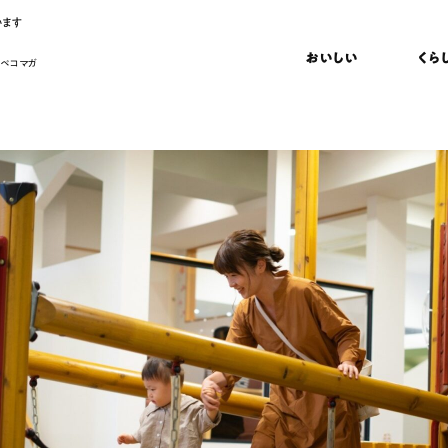
います
おいしい
くら
 ペコマガ