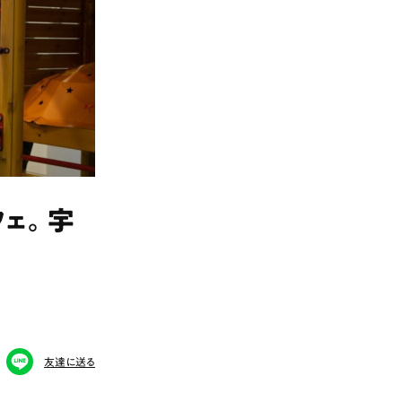
ェ。宇
友達に送る