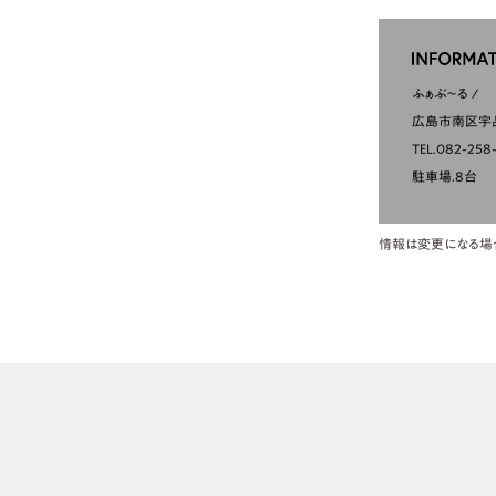
ふぁぶ〜る
広島市南区宇品
TEL.082-258
駐車場.8台
情報は変更になる場