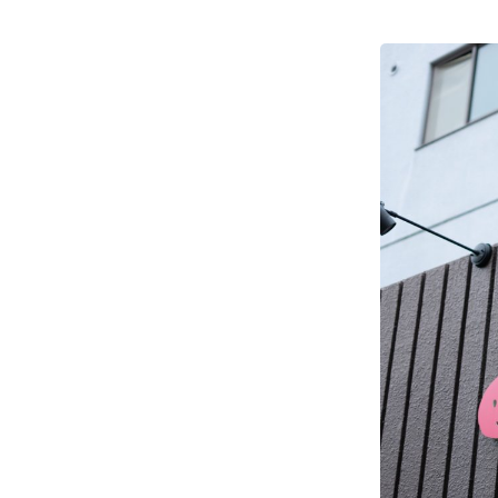
# カフェ
# 
# テイクアウト