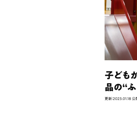
子ども
品の“ふ
更新：2023.01.18
公開