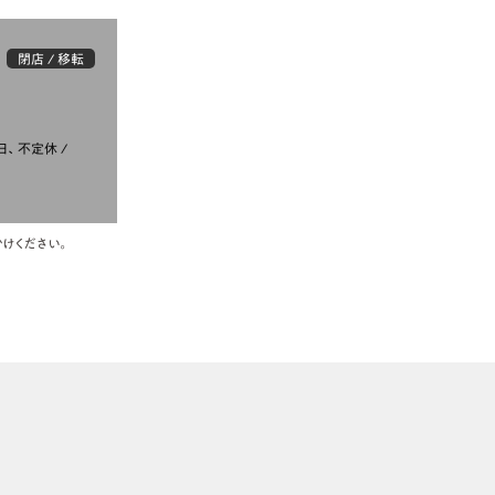
閉店 / 移転
日、不定休
けください。