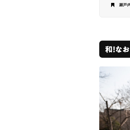
瀬戸内
# カフェ
# 
# テイクアウト
和！な