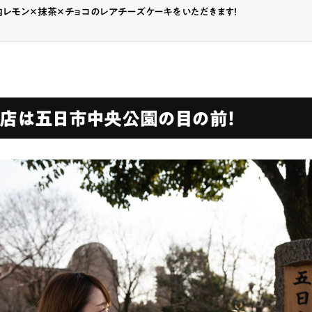
レモン×抹茶×チョコのレアチーズケーキをいただきます！
ランチ
# スイーツ
# ファミリーにおすすめ
# 女子旅におすすめ
# 中区
# パン
# コーヒー
# 宮島
お店は五日市中央公園の目の前！