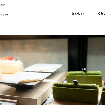
います
おいしい
くら
 ペコマガ