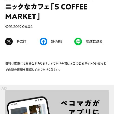
ニックなカフェ「5 COFFEE
MARKET」
# カフェ
# ランチ
# スイーツ
公開：2019.06.04
# ファミリーにおすすめ
# 女子旅におすすめ
# 中区
# テイクアウト
# パン
# コーヒー
POST
SHARE
友達に送る
# 宮島
情報は変更になる場合があります。おでかけの際はお店の公式サイトやSNSなど
Special
Life
で最新の情報を確認しておでかけください。
Gourmet
News
Outing
ペコマガとは
運営会社