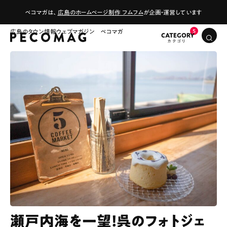
ペコマガは、
広島のホームページ制作 フムフム
が企画・運営しています
広島のタウン情報ウェブマガジン ペコマガ
CATEGORY
瀬戸内海を一望！呉のフォトジェ