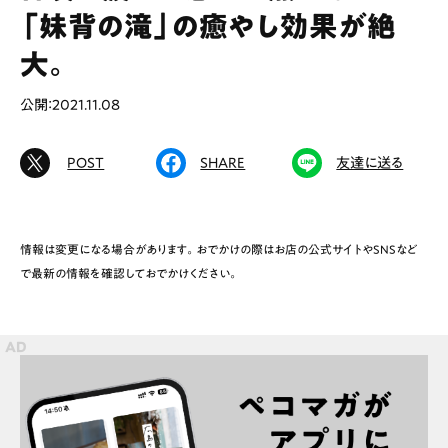
「妹背の滝」の癒やし効果が絶
大。
# カフェ
# ランチ
# スイーツ
公開：2021.11.08
# ファミリーにおすすめ
# 女子旅におすすめ
# 中区
# テイクアウト
# パン
# コーヒー
POST
SHARE
友達に送る
# 宮島
情報は変更になる場合があります。おでかけの際はお店の公式サイトやSNSなど
Special
Life
で最新の情報を確認しておでかけください。
Gourmet
News
Outing
ペコマガとは
運営会社