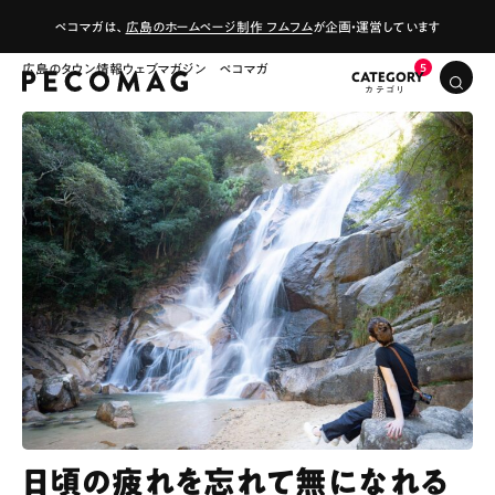
ペコマガは、
広島のホームページ制作 フムフム
が企画・運営しています
広島のタウン情報ウェブマガジン ペコマガ
CATEGORY
日頃の疲れを忘れて無になれる