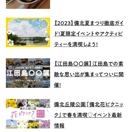
【2023】備北夏まつり徹底ガイ
ド！夏限定イベントやアクティビ
ティーを満喫しよう！
【江田島〇〇展】江田島での素
敵な思い出が集まってついに開
催！
備北丘陵公園「備北花ピクニッ
ク」で春を満喫♡イベント最新
情報