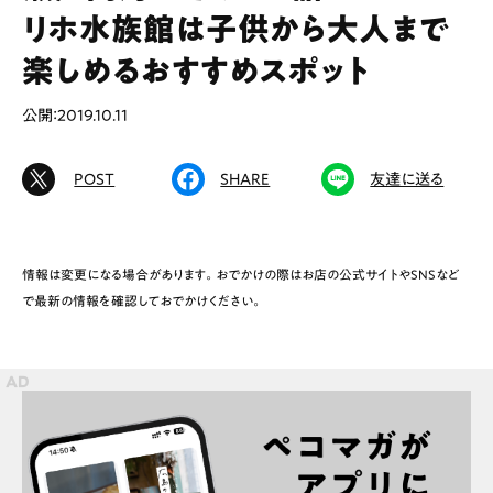
リホ水族館は子供から大人まで
楽しめるおすすめスポット
# カフェ
# ランチ
# スイーツ
公開：2019.10.11
# ファミリーにおすすめ
# 女子旅におすすめ
# 中区
# テイクアウト
# パン
# コーヒー
POST
SHARE
友達に送る
# 宮島
情報は変更になる場合があります。おでかけの際はお店の公式サイトやSNSなど
Special
Life
で最新の情報を確認しておでかけください。
Gourmet
News
Outing
ペコマガとは
運営会社