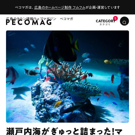
ペコマガは、
広島のホームページ制作 フムフム
が企画・運営しています
広島のタウン情報ウェブマガジン ペコマガ
CATEGORY
瀬戸内海がぎゅっと詰まった！マ