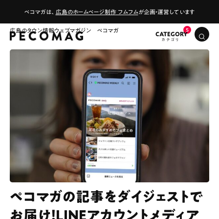
ペコマガは、
広島のホームページ制作 フムフム
が企画・運営しています
広島のタウン情報ウェブマガジン ペコマガ
CATEGORY
ペコマガの記事をダイジェストで
お届け！LINEアカウントメディア
# カフェ
# ランチ
# スイーツ