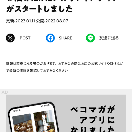
がスタートしました
# ファミリーにおすすめ
# 女子旅におすすめ
# 中区
# テイクアウト
# パン
# コーヒー
更新：2023.01.11
公開：2022.08.07
# 宮島
POST
SHARE
友達に送る
Special
Life
Gourmet
News
情報は変更になる場合があります。おでかけの際はお店の公式サイトやSNSなど
で最新の情報を確認しておでかけください。
Outing
ペコマガとは
運営会社
スポット情報
広告掲載について
プライバシーポリシー
インフォマティブデータポリシー