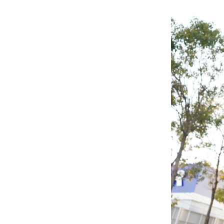
# カフェ
# 
# テイクアウト