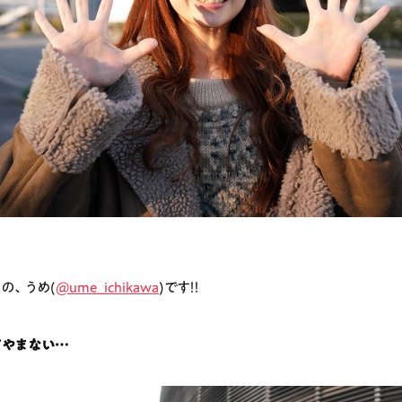
の、うめ(
@ume_ichikawa
)です！！
てやまない…