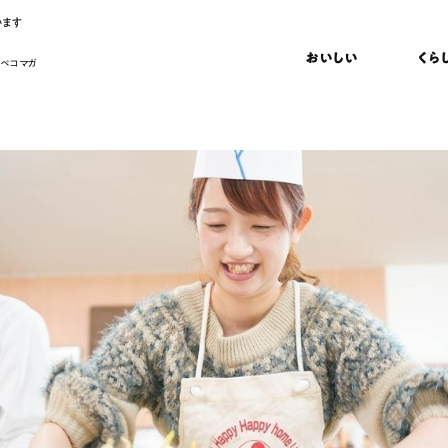
います
おいしい
くら
 ペコマガ