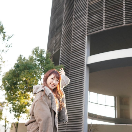
ランチ
# スイーツ
# ファミリーにおすすめ
# 女子旅におすすめ
# 中区
# パン
# コーヒー
# 宮島