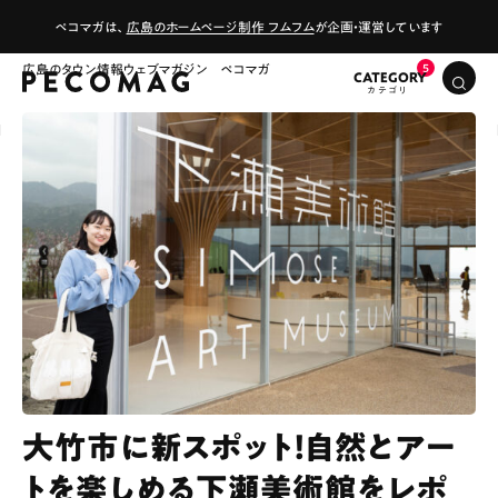
ペコマガは、
広島のホームページ制作 フムフム
が企画・運営しています
広島のタウン情報ウェブマガジン ペコマガ
CATEGORY
大竹市に新スポット！自然とアー
トを楽しめる下瀬美術館をレポ