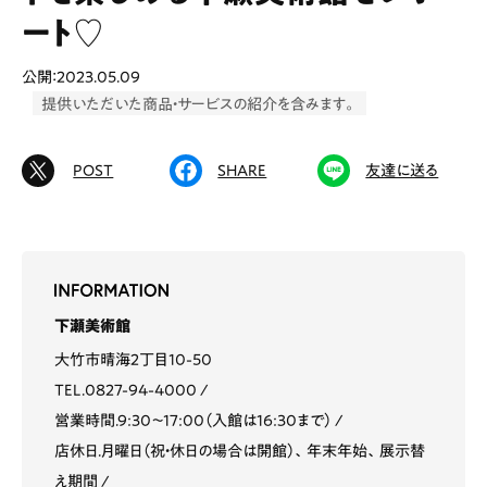
ート♡
公開：2023.05.09
# カフェ
# ランチ
# スイーツ
提供いただいた商品・サービスの紹介を含みます。
# ファミリーにおすすめ
# 女子旅におすすめ
# 中区
# テイクアウト
# パン
# コーヒー
POST
SHARE
友達に送る
# 宮島
Special
Life
Gourmet
News
下瀬美術館
大竹市晴海2丁目10-50
Outing
TEL.0827-94-4000
営業時間.9:30～17:00（入館は16:30まで）
店休日.月曜日（祝・休日の場合は開館）、年末年始、展示替
ペコマガとは
運営会社
え期間