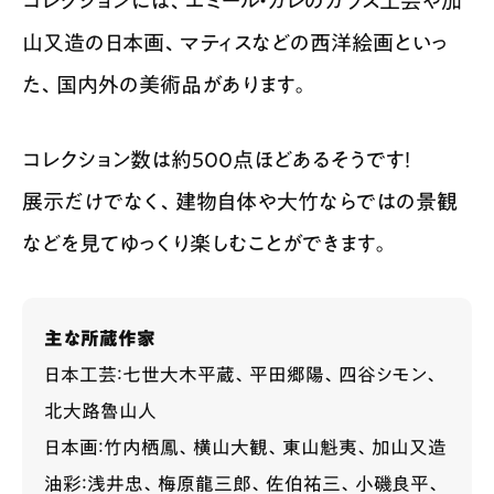
コレクションには、エミール・ガレのガラス工芸や加
山又造の日本画、マティスなどの西洋絵画といっ
た、国内外の美術品があります。
コレクション数は約500点ほどあるそうです！
展示だけでなく、建物自体や大竹ならではの景観
などを見てゆっくり楽しむことができます。
主な所蔵作家
日本工芸：七世大木平蔵、平田郷陽、四谷シモン、
北大路魯山人
日本画：竹内栖鳳、横山大観、東山魁夷、加山又造
油彩：浅井忠、梅原龍三郎、佐伯祐三、小磯良平、