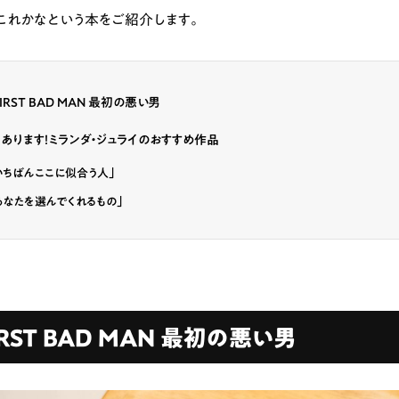
これかなという本をご紹介します。
ランチ
# スイーツ
# ファミリーにおすすめ
# 女子旅におすすめ
# 中区
# パン
# コーヒー
# 宮島
FIRST BAD MAN 最初の悪い男
あります！ミランダ・ジュライのおすすめ作品
いちばんここに似合う人」
あなたを選んでくれるもの」
FIRST BAD MAN 最初の悪い男