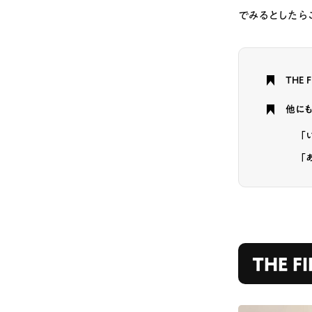
でみるとしたら
# カフェ
# 
# テイクアウト
THE 
他にも
「
「
THE 