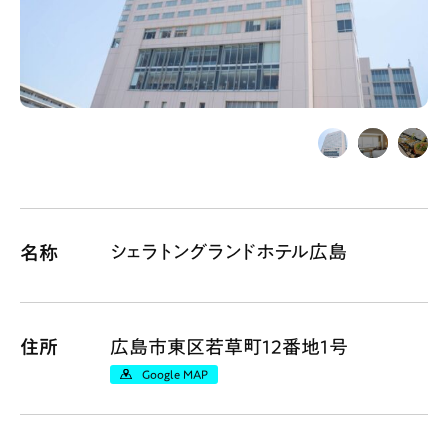
Gourmet
News
Outing
ペコマガとは
運営会社
スポット情報
広告掲載について
シェラトングランドホテル広島
名称
プライバシーポリシー
インフォマティブデータポリシー
お問合せ
利用規約
住所
広島市東区若草町12番地1号
Google MAP