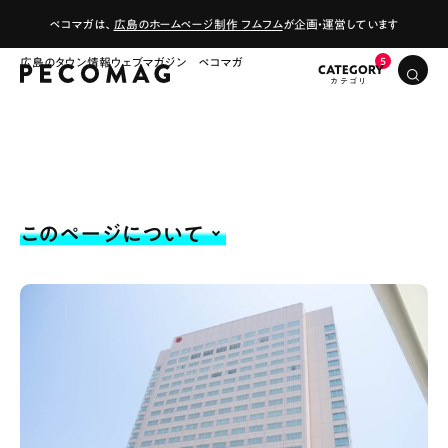
ペコマガは、
広島のホームページ制作 フムフム
が企画・運営しています
広島のタウン情報ウェブマガジン ペコマガ
CATEGORY
このページについて
# カフェ
# ランチ
# スイーツ
# ファミリーにおすすめ
# 女子旅におすすめ
# 中区
# テイクアウト
# パン
# コーヒー
# 宮島
Special
Life