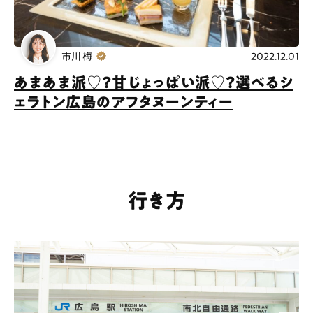
市川 梅
2022.12.01
あまあま派♡？甘じょっぱい派♡？選べるシ
ェラトン広島のアフタヌーンティー
行き方