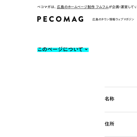
ペコマガは、
広島のホームページ制作 フムフム
が企画・運営して
広島のタウン情報ウェブマガジン
このページについて
名称
住所