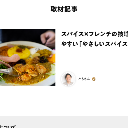
取材記事
スパイス×フレンチの技
ランチ
# スイーツ
# ファミリーにおすすめ
# 女子旅におすすめ
# 中区
やすい「やさしいスパイス
# パン
# コーヒー
# 宮島
ともさん
について