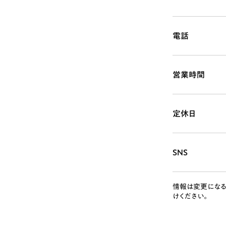
電話
# カフェ
# 
営業時間
# テイクアウト
定休日
SNS
情報は変更になる
けください。