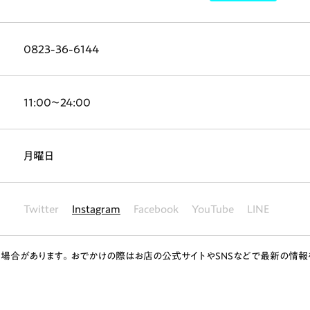
0823-36-6144
ランチ
# スイーツ
# ファミリーにおすすめ
# 女子旅におすすめ
# 中区
11:00～24:00
# パン
# コーヒー
# 宮島
月曜日
Twitter
Instagram
Facebook
YouTube
LINE
場合があります。おでかけの際はお店の公式サイトやSNSなどで最新の情報