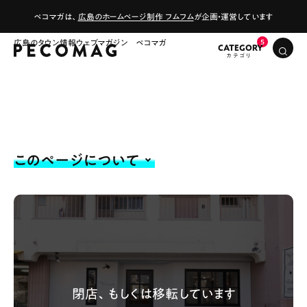
ペコマガは、
広島のホームページ制作 フムフム
が企画・運営しています
広島のタウン情報ウェブマガジン ペコマガ
CATEGORY
このページについて
# カフェ
# ランチ
# スイーツ
# ファミリーにおすすめ
# 女子旅におすすめ
# 中区
# テイクアウト
# パン
# コーヒー
# 宮島
Special
Life