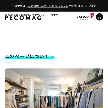
ペコマガは、
広島のホームページ制作 フムフム
が企画・運営しています
広島のタウン情報ウェブマガジン ペコマガ
CATEGORY
このページについて
# カフェ
# ランチ
# スイーツ
# ファミリーにおすすめ
# 女子旅におすすめ
# 中区
# テイクアウト
# パン
# コーヒー
# 宮島
Special
Life