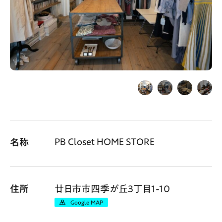
Gourmet
News
Outing
ペコマガとは
運営会社
スポット情報
広告掲載について
プライバシーポリシー
インフォマティブデータポリシー
PB Closet HOME STORE
名称
お問合せ
利用規約
住所
廿日市市四季が丘3丁目1-10
Google MAP