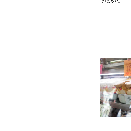
けください。
# カフェ
# 
# テイクアウト