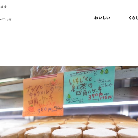
います
おいしい
くら
 ペコマガ