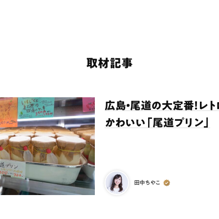
取材記事
広島・尾道の大定番！レ
かわいい「尾道プリン」
ランチ
# スイーツ
# ファミリーにおすすめ
# 女子旅におすすめ
# 中区
# パン
# コーヒー
# 宮島
田中ちやこ