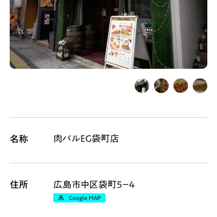
Gourmet
News
Outing
ペコマガとは
運営会社
スポット情報
広告掲載について
プライバシーポリシー
インフォマティブデータポリシー
肉バルEG袋町店
名称
お問合せ
利用規約
住所
広島市中区袋町5−4
Google MAP