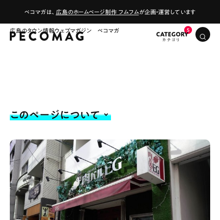
ペコマガは、
広島のホームページ制作 フムフム
が企画・運営しています
広島のタウン情報ウェブマガジン ペコマガ
CATEGORY
このページについて
# カフェ
# ランチ
# スイーツ
# ファミリーにおすすめ
# 女子旅におすすめ
# 中区
# テイクアウト
# パン
# コーヒー
# 宮島
Special
Life