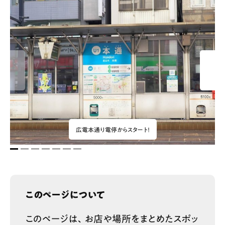
広電本通り電停からスタート！
1
2
3
4
5
6
7
このページについて
このページは、お店や場所をまとめたスポッ