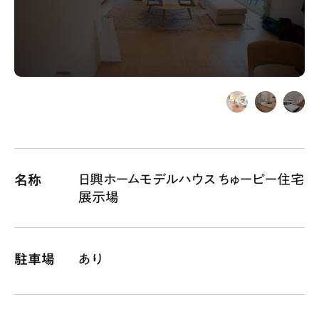
Gourmet
News
Outing
ペコマガとは
運営会社
スポット情報
広告掲載について
日興ホームモデルハウス ちゅーピー住宅
名称
プライバシーポリシー
インフォマティブデータポリシー
展示場
お問合せ
利用規約
駐車場
あり