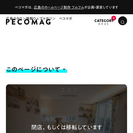
ペコマガは、
広島のホームページ制作 フムフム
が企画・運営しています
広島のタウン情報ウェブマガジン ペコマガ
CATEGORY
このページについて
# カフェ
# ランチ
# スイーツ
# ファミリーにおすすめ
# 女子旅におすすめ
# 中区
# テイクアウト
# パン
# コーヒー
# 宮島
Special
Life