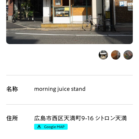
Gourmet
News
Outing
ペコマガとは
運営会社
スポット情報
広告掲載について
プライバシーポリシー
インフォマティブデータポリシー
morning juice stand
名称
お問合せ
利用規約
住所
広島市西区天満町9-16 シトロン天満
Google MAP