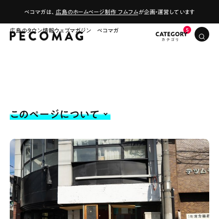
ペコマガは、
広島のホームページ制作 フムフム
が企画・運営しています
広島のタウン情報ウェブマガジン ペコマガ
CATEGORY
このページについて
# カフェ
# ランチ
# スイーツ
# ファミリーにおすすめ
# 女子旅におすすめ
# 中区
# テイクアウト
# パン
# コーヒー
# 宮島
Special
Life