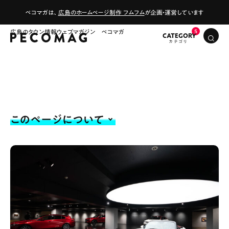
ペコマガは、
広島のホームページ制作 フムフム
が企画・運営しています
広島のタウン情報ウェブマガジン ペコマガ
CATEGORY
このページについて
# カフェ
# ランチ
# スイーツ
# ファミリーにおすすめ
# 女子旅におすすめ
# 中区
# テイクアウト
# パン
# コーヒー
# 宮島
Special
Life