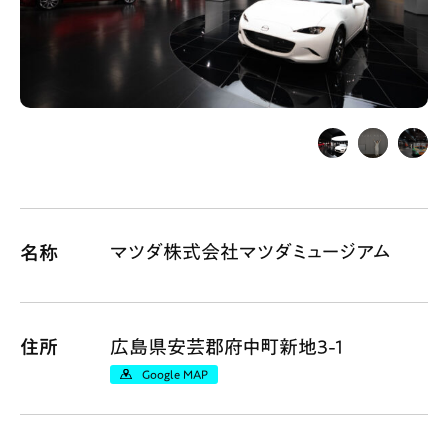
Gourmet
News
Outing
ペコマガとは
運営会社
スポット情報
広告掲載について
プライバシーポリシー
インフォマティブデータポリシー
マツダ株式会社マツダミュージアム
名称
お問合せ
利用規約
住所
広島県安芸郡府中町新地3-1
Google MAP