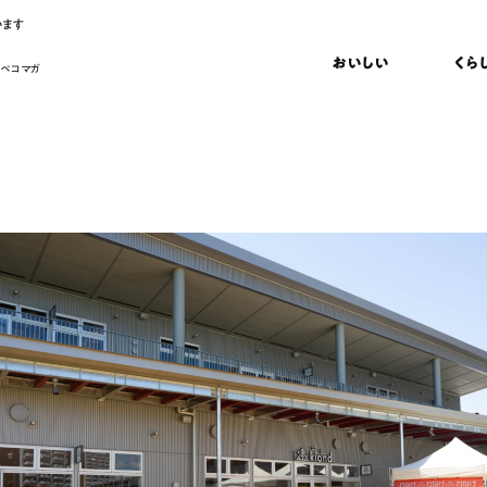
います
おいしい
くら
 ペコマガ