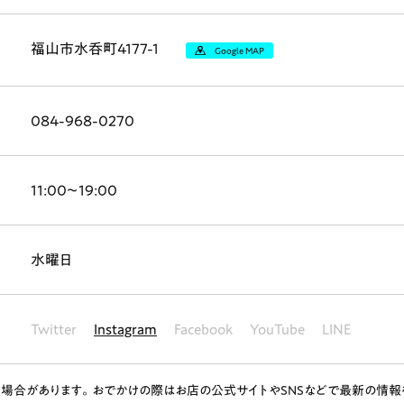
福山市水呑町4177-1
Google MAP
084-968-0270
ランチ
# スイーツ
# ファミリーにおすすめ
# 女子旅におすすめ
# 中区
11:00～19:00
# パン
# コーヒー
# 宮島
水曜日
Twitter
Instagram
Facebook
YouTube
LINE
場合があります。おでかけの際はお店の公式サイトやSNSなどで最新の情報