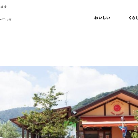
います
おいしい
くら
 ペコマガ