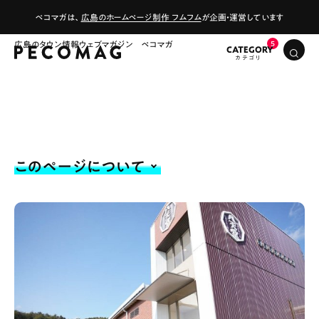
ペコマガは、
広島のホームページ制作 フムフム
が企画・運営しています
広島のタウン情報ウェブマガジン ペコマガ
CATEGORY
このページについて
# カフェ
# ランチ
# スイーツ
# ファミリーにおすすめ
# 女子旅におすすめ
# 中区
# テイクアウト
# パン
# コーヒー
# 宮島
Special
Life