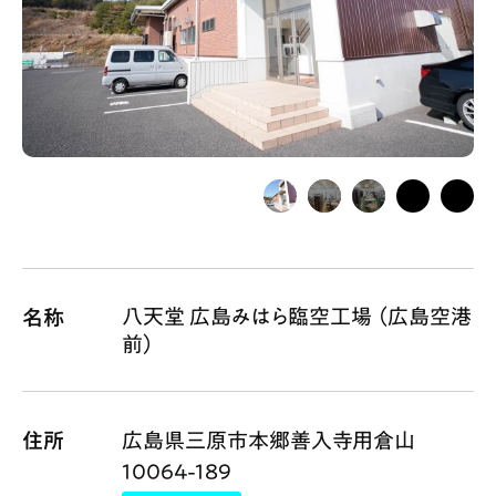
Gourmet
News
Outing
ペコマガとは
運営会社
スポット情報
広告掲載について
プライバシーポリシー
インフォマティブデータポリシー
八天堂 広島みはら臨空工場 （広島空港
名称
お問合せ
利用規約
前）
住所
広島県三原市本郷善入寺用倉山
10064-189