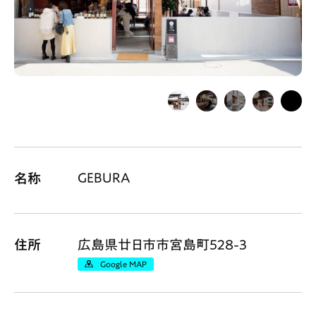
Gourmet
News
Outing
ペコマガとは
運営会社
スポット情報
広告掲載について
GEBURA
名称
プライバシーポリシー
インフォマティブデータポリシー
お問合せ
利用規約
住所
広島県廿日市市宮島町528-3
Google MAP