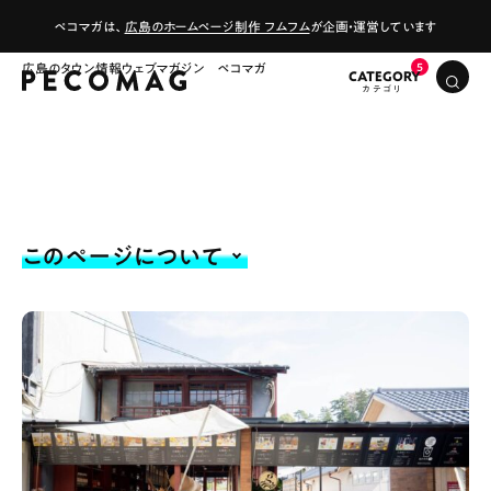
ペコマガは、
広島のホームページ制作 フムフム
が企画・運営しています
広島のタウン情報ウェブマガジン ペコマガ
CATEGORY
このページについて
# カフェ
# ランチ
# スイーツ
# ファミリーにおすすめ
# 女子旅におすすめ
# 中区
# テイクアウト
# パン
# コーヒー
# 宮島
Special
Life