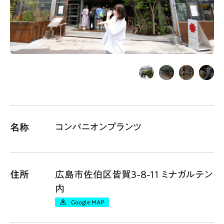
Gourmet
News
Outing
ペコマガとは
運営会社
スポット情報
広告掲載について
コンパニオンプランツ
名称
プライバシーポリシー
インフォマティブデータポリシー
お問合せ
利用規約
住所
広島市佐伯区皆賀3-8-11 ミナガルテン
内
Google MAP