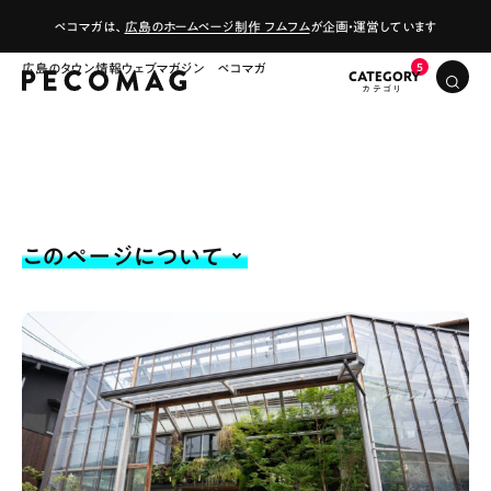
ペコマガは、
広島のホームページ制作 フムフム
が企画・運営しています
広島のタウン情報ウェブマガジン ペコマガ
CATEGORY
このページについて
# カフェ
# ランチ
# スイーツ
# ファミリーにおすすめ
# 女子旅におすすめ
# 中区
# テイクアウト
# パン
# コーヒー
# 宮島
Special
Life